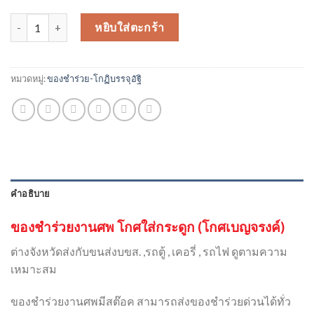
จำนวน โกศใส่กระดูก (โกศเบญจรงค์) - รหัส SK92 ชิ้น
หยิบใส่ตะกร้า
หมวดหมู่:
ของชำร่วย-โกฏิบรรจุอัฐิ
คำอธิบาย
ของชำร่วยงานศพ โกศใส่กระดูก (โกศเบญจรงค์)
ต่างจังหวัดส่งกับขนส่งบขส. ,รถตู้ , เคอรี่ , รถไฟ ดูตามความ
เหมาะสม
ของชำร่วยงานศพมีสต๊อค สามารถส่งของชำร่วยด่วนได้ทั่ว