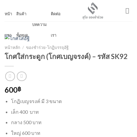
Skip
to
หน้า
สินค้า
ติดต่อ
content
บทความ
แรก
ทั้งหมด
เรา
หน้าหลัก
/
ของชำร่วย-โกฏิบรรจุอัฐิ
โกศใส่กระดูก (โกศเบญจรงค์) – รหัส SK92
600
฿
โกฏิเบญจรงค์ มี 3 ขนาด
เล็ก 400 บาท
กลาง 500 บาท
ใหญ่ 600 บาท