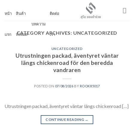
Skip
to
หน้า
สินค้า
ติดต่อ
content
บทความ
CATEGORY ARCHIVES:
UNCATEGORIZED
แรก
ทั้งหมด
เรา
UNCATEGORIZED
Utrustningen packad, äventyret väntar
längs chickenroad för den beredda
vandraren
POSTED ON
07/08/2026
BY
ROOK85017
Utrustningen packad, äventyret väntar längs chickenroad […]
CONTINUE READING
→