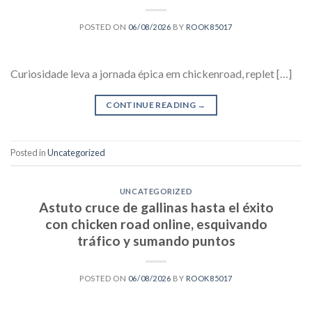
POSTED ON
06/08/2026
BY
ROOK85017
Curiosidade leva a jornada épica em chickenroad, replet […]
CONTINUE READING
→
Posted in
Uncategorized
UNCATEGORIZED
Astuto cruce de gallinas hasta el éxito
con chicken road online, esquivando
tráfico y sumando puntos
POSTED ON
06/08/2026
BY
ROOK85017