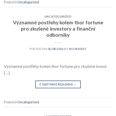
Posted in
Uncategorized
UNCATEGORIZED
Významné postřehy kolem thor fortune
pro zkušené investory a finanční
odborníky
POSTED ON
06/08/2026
BY
ROOK85017
Významné postřehy kolem thor fortune pro zkušené invest
[…]
CONTINUE READING
→
Posted in
Uncategorized