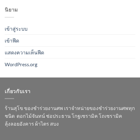
นิยาม
เข้าสู่ระบบ
เข้าฟีด
แสดงความเห็นฟีด
WordPress.org
เกี่ยวกับเรา
ร้านสุโข ของชำร่วยงานศพ เราจำหน่ายของชำร่วยงานศพทุก
ชนิด ดอกไม้จันทน์ ช่อประธาน โกฐเซรามิค โถเซรามิค
ลุ้งลอยอังคาร ผ้าไตร สบง