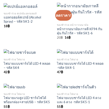
ของชำร่วย สเปรย์แอลกอฮอล์
ลดราคา!
แอลกอฮอล์สเปรย์ (Alcohol
Spray) – รหัส SK1-2
ของชำร่วย หน้ากากอนามัย
18
฿
หน้ากากอนามัยเกาหลี KF94 กัน
ฝุ่น กันไวรัส – รหัส SK1-6
Original
Current
20
฿
16
฿
price
price
was:
is:
20฿.
16฿.
ของชำร่วย ไฟฉาย
ของชำร่วย ไฟฉาย
ไฟฉายแบบชาร์จได้ LED 4 หลอด
ไฟฉายแบบชาร์จได้ LED 4 หลอด
– รหัส SK4
-รหัส-SK4-1
42
฿
47
฿
ของชำร่วย ไฟฉาย
ของชำร่วย ไฟฉาย
ไฟฉายแรงสูง LED ชาร์จไฟได้
ไฟฉายแบบชาร์จได้ LED 4 ดวง
พร้อมกล่อง+สายUSB – รหัส SK5
และ 6 ดวง -รหัส SK5-1
55
฿
55
฿