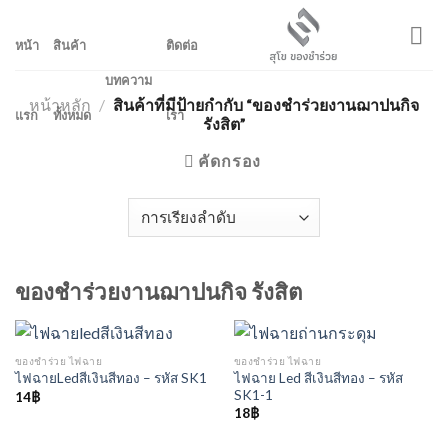
Skip
to
หน้า
สินค้า
ติดต่อ
content
บทความ
หน้าหลัก
/
สินค้าที่มีป้ายกำกับ “ของชำร่วยงานฌาปนกิจ
แรก
ทั้งหมด
เรา
รังสิต”
คัดกรอง
ของชำร่วยงานฌาปนกิจ รังสิต
ของชำร่วย ไฟฉาย
ของชำร่วย ไฟฉาย
ไฟฉาย Led สีเงินสีทอง – รหัส
ไฟฉายLedสีเงินสีทอง – รหัส SK1
SK1-1
14
฿
18
฿