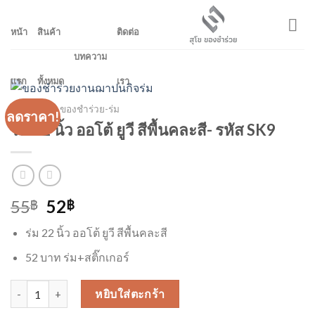
Skip
to
หน้า
สินค้า
ติดต่อ
content
บทความ
แรก
ทั้งหมด
เรา
หน้าหลัก
/
ของชำร่วย-ร่ม
ลดราคา!
ร่ม 22 นิ้ว ออโต้ ยูวี สีพื้นคละสี- รหัส SK9
Original
Current
55
52
฿
฿
price
price
ร่ม 22 นิ้ว ออโต้ ยูวี สีพื้นคละสี
was:
is:
55฿.
52฿.
52 บาท ร่ม+สติ๊กเกอร์
จำนวน ร่ม 22 นิ้ว ออโต้ ยูวี สีพื้นคละสี- รหัส SK9 ชิ้น
หยิบใส่ตะกร้า